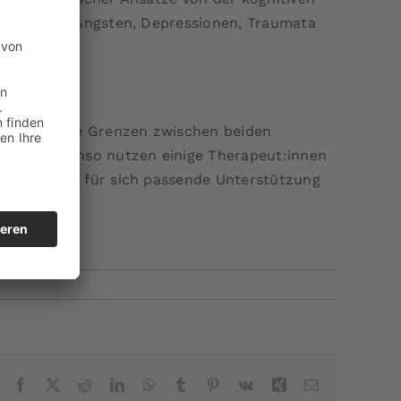
m geht, mit Ängsten, Depressionen, Traumata
in denen die Grenzen zwischen beiden
rieren; ebenso nutzen einige Therapeut:innen
hen, um die für sich passende Unterstützung
Facebook
X
Reddit
LinkedIn
WhatsApp
Tumblr
Pinterest
Vk
Xing
E-
Mail