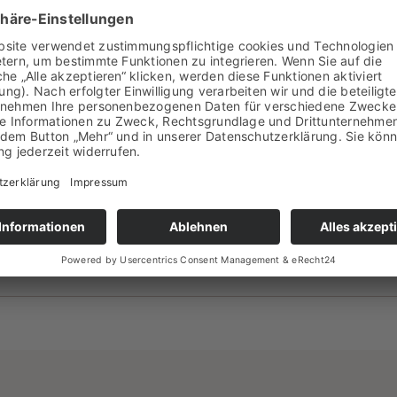
ischen Methoden. Therapie ist angezeigt, wenn es daru
n umzugehen.
e Schwerpunkte, aber es kann zu Situationen kommen, 
ches, die therapeutische Elemente in ihre Arbeit integ
htig, den Hauptfokus des jeweiligen Ansatzes zu verste