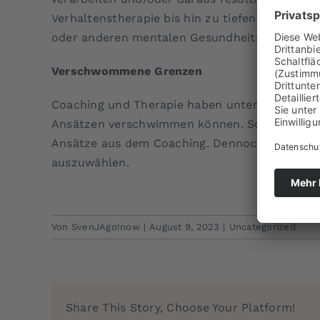
Verhaltenstherapie bis hin zu tiefenpsycholog
oder anderen mentalen Gesundheitsprobleme
Verschwommene Grenzen
Coaching und Therapie haben unterschiedlich
Ansätzen verschwimmen können. So gibt es Coa
Ansätze aus dem Coaching. Dennoch ist es wic
auszuwählen.
Von
SvenJAgo!now
|
August 9, 2023
|
Uncategorized
Share This Story, Choose Your Platform!