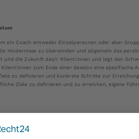
hstum
em ein Coach entweder Einzelpersonen oder aber Gruppen
elle Hindernisse zu überwinden und allgemein das pers
rt und die Zukunft des/r Klient:innen und legt den Sch
h Klient:innen zum Ende einer Session eine spezifische 
iele zu definieren und konkrete Schritte zur Erreichung
liche Ziele zu definieren und zu erreichen, eigene Füh
emotionale oder psychische Probleme zu behandeln und
vergangene Erfahrungen zu verstehen, gegebenenfalls t
tionale Blockaden zu überwinden. Es gibt eine Vielzahl