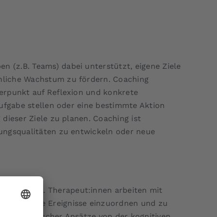
 (z.B. Teams) dabei unterstützt, eigene Ziele
önliche Wachstum zu fördern. Coaching
werpunkt auf Reflexion und konkrete
Aufgabe stellen oder eine bestimmte Aktion
 dieser Ziele zu planen. Coaching ist
rungsqualitäten zu entwickeln oder neue
 zu heilen. Therapeut:innen arbeiten mit
raumatische Ereignisse einzuordnen und zu
 therapeutischer Ansätze von der kognitiven