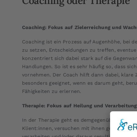
Coaching oder Therapie
Coaching: Fokus auf Zielerreichung und Wac
Coaching ist ein Prozess auf Augenhöhe, bei d
zu setzen, Entscheidungen zu treffen, eventu
konzentriert sich dabei stark auf die Gegenwa
Handlungen. So ist es sehr häufig so, dass sic
vornehmen. Der Coach hilft dann dabei, klare Z
besonders geeignet, wenn es darum geht, beruf
Fähigkeiten zu erlernen.
Therapie: Fokus auf Heilung und Verarbeitung
In der Therapie geht es demgegenüber darum, 
Klient:innen, versuchen mit ihnen gemeinsam 
verarbeiten und/oder daraus resultierende emo